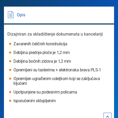
Opis
Dizajniran za skladištenje dokumenata u kancelariji
Zavarenih čeličnih konstrukcija
Debljina prednje ploče je 1,2 mm
Debljina bočnih zidova je 1,2 mm
Opremljeni su tasterima + elektronska brava PLS-1
Opremljen ugrađenim odeljkom koji se zaključava
ključem
Upotpunjene su podesivim policama
Isporučenim sklopljenim