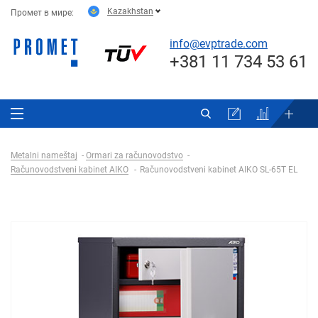
Kazakhstan
Промет в мире:
info@evptrade.com
+381 11 734 53 61
Metalni nameštaj
Ormari za računovodstvo
Računovodstveni kabinet AIKO
Računovodstveni kabinet AIKO SL-65Т EL