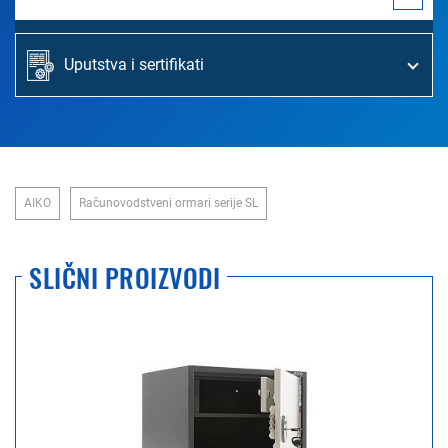
Uputstva i sertifikati
AIKO
Računovodstveni ormari serije SL
SLIČNI PROIZVODI