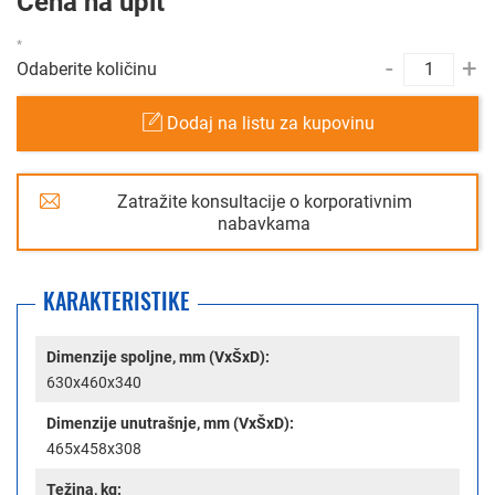
Cena na upit
-
+
Odaberite količinu
Dodaj na listu za kupovinu
Zatražite konsultacije o korporativnim
nabavkama
KARAKTERISTIKE
Dimenzije spoljne, mm (VxŠxD):
630x460x340
Dimenzije unutrašnje, mm (VxŠxD):
465x458x308
Težina, kg: