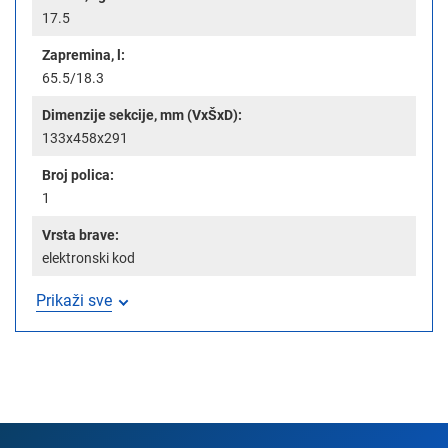
17.5
Zapremina, l:
65.5/18.3
Dimenzije sekcije, mm (VxŠxD):
133x458x291
Broj polica:
1
Vrsta brave:
elektronski kod
Prikaži sve