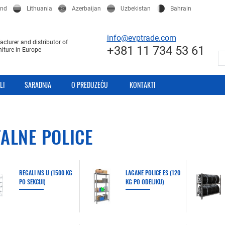
and
Lithuania
Azerbaijan
Uzbekistan
Bahrain
info@evptrade.com
cturer and distributor of
+381 11 734 53 61
niture in Europe
LI
SARADNJA
O PREDUZEĆU
KONTAKTI
ALNE POLICE
REGALI MS U (1500 KG
LAGANE POLICE ES (120
PO SEKCIJI)
KG PO ODELJKU)