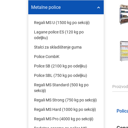
Metalne police
Regali MS U (1500 kg po sekciji)
Lagane police ES (120 kg po
odeljku)
Stalci za skladištenje guma
Police CombiK
Police SB (2100 kg po odeljku)
Police SBL (750 kg po odeljku)
Regali MS Standard (500 kg po
Proizvo
sekciji)
Regali MS Strong (750 kg po sekciji)
Regali MS Hard (1000 kg po sekciji)
Polic
Regali MS Pro (4000 kg po sekciji)
Cena