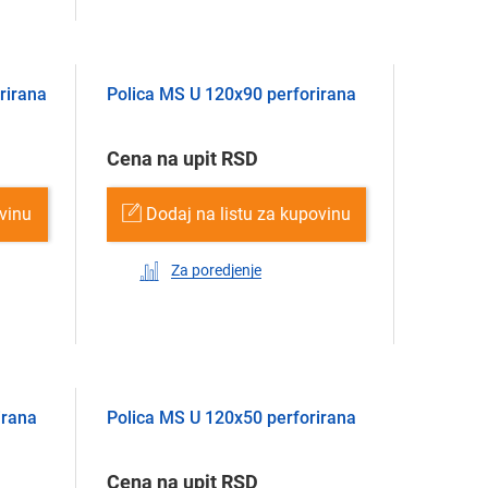
rirana
Polica MS U 120х90 perforirana
Cena na upit RSD
ovinu
Dodaj na listu za kupovinu
Za poredjenje
irana
Polica MS U 120х50 perforirana
Cena na upit RSD