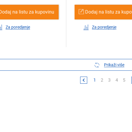
Dodaj na listu za kupovinu
Dodaj na listu za kup
Za poredjenje
Za poredjenje
Prikaži više
1
2
3
4
5