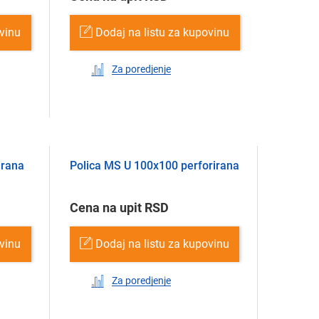
ovinu
Dodaj na listu za kupovinu
Za poredjenje
irana
Polica MS U 100х100 perforirana
Cena na upit RSD
ovinu
Dodaj na listu za kupovinu
Za poredjenje