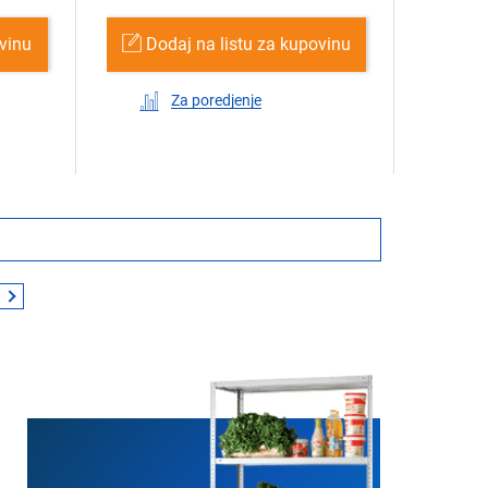
ovinu
Dodaj na listu za kupovinu
Za poredjenje