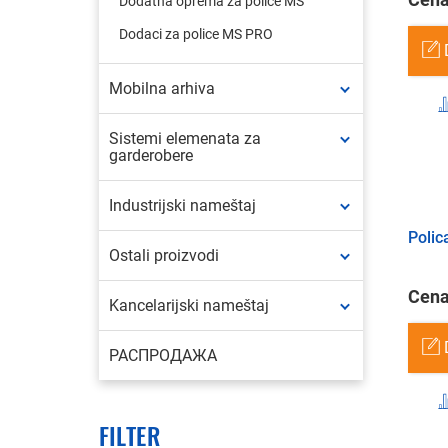
Dodatna oprema za police MS
Dodaci za police MS PRO
Mobilna arhiva
Sistemi elemenata za
garderobere
Industrijski nameštaj
Polic
Ostali proizvodi
Cena
Kancelarijski nameštaj
РАСПРОДАЖА
FILTER