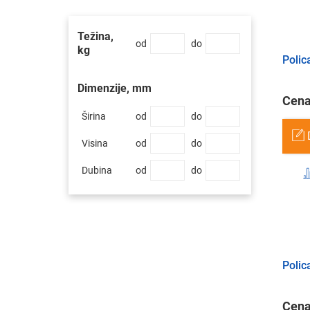
Težina,
od
do
kg
Polic
Dimenzije, mm
Cena
Širina
od
do
Visina
od
do
Dubina
od
do
Polic
Cena