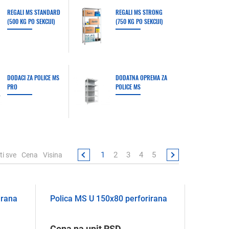
REGALI MS STANDARD
REGALI MS STRONG
(500 KG PO SEKCIJI)
(750 KG PO SEKCIJI)
DODACI ZA POLICE MS
DODATNA OPREMA ZA
PRO
POLICE MS
1
2
3
4
5
ti sve
Cena
Visina
irana
Polica MS U 150х80 perforirana
Cena na upit RSD