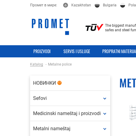
Промет в мире:
Kazakhstan
Bulgaria
Pol
The biggest manufa
safes and steel fur
PROIZVODI
SERVIS I USLUGE
PROPRATNI MATERIJA
Katalog
Metalne police
MET
НОВИНКИ
17
Sefovi
Medicinski nameštaj i proizvodi
Metalni nameštaj