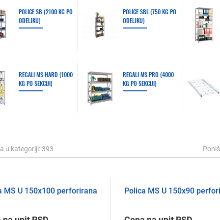
POLICE SB (2100 KG PO
POLICE SBL (750 KG PO
ODELJKU)
ODELJKU)
REGALI MS HARD (1000
REGALI MS PRO (4000
KG PO SEKCIJI)
KG PO SEKCIJI)
da
u kategoriji
: 393
Poniš
a MS U 150х100 perforirana
Polica MS U 150х90 perfor
 na upit RSD
Cena na upit RSD