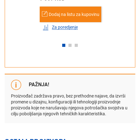
Dodaj na listu za kupovinu
Za poredjenje
PAŽNJA!
Proizvođač zadržava pravo, bez prethodne najave, da izvrši
promene u dizajnu, konfiguraciji ili tehnologiji proizvodnje
proizvoda koje ne narušavaju njegova potrošačka svojstva u
cilju poboljšanja njegovih tehničkih karakteristika.