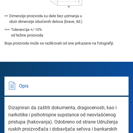
Dimenzije proizvoda su date bez uzimanja u
obzir dimenzije izbočenih delova (brave, itd.)
Tolerancija +/-10%
od težine proizvoda.
Boja proizvoda može se razlikovati od one prikazane na fotografiji.
Opis
Dizajniran da zaštiti dokumenta, dragocenosti, kao i
narkotike i psihotropne supstance od neovlašćenog
pristupa (hakovanja). Odobreno od strane Udruženja
ruskih proizvođača i dobavljača sefova i bankarskih