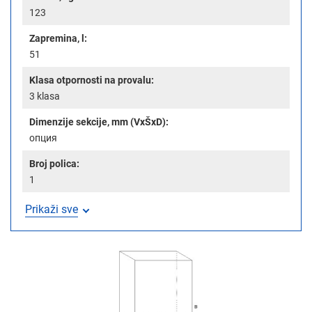
123
Zapremina, l:
51
Klasa otpornosti na provalu:
3 klasa
Dimenzije sekcije, mm (VxŠxD):
опция
Broj polica:
1
Prikaži sve