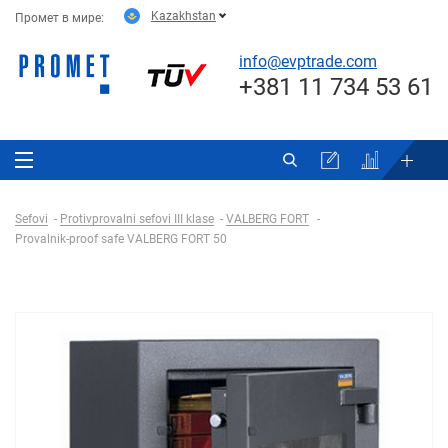
Kazakhstan
Промет в мире:
info@evptrade.com
+381 11 734 53 61
Sefovi
Protivprovalni sefovi III klase
VALBERG FORT
Provalnik-proof safe VALBERG FORT 50