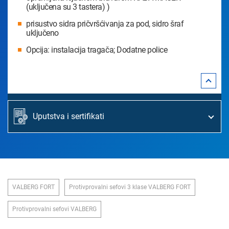
(uključena su 3 tastera) )
prisustvo sidra pričvršćivanja za pod, sidro šraf
uključeno
Opcija: instalacija tragača; Dodatne police
Uputstva i sertifikati
VALBERG FORT
Protivprovalni sefovi 3 klase VALBERG FORT
Protivprovalni sefovi VALBERG