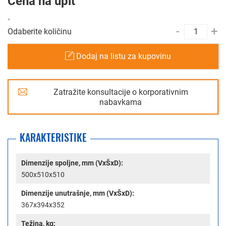
Cena na upit
-
+
Odaberite količinu
Dodaj na listu za kupovinu
Zatražite konsultacije o korporativnim
nabavkama
KARAKTERISTIKE
Dimenzije spoljne, mm (VxŠxD):
500x510x510
Dimenzije unutrašnje, mm (VxŠxD):
367x394x352
Težina, kg: