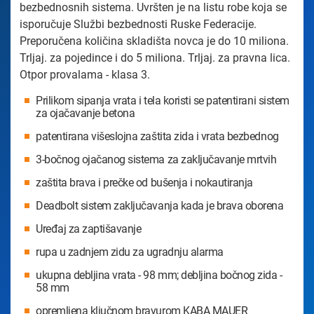
bezbednosnih sistema. Uvršten je na listu robe koja se
isporučuje Službi bezbednosti Ruske Federacije.
Preporučena količina skladišta novca je do 10 miliona.
Trljaj. za pojedince i do 5 miliona. Trljaj. za pravna lica.
Otpor provalama - klasa 3.
Prilikom sipanja vrata i tela koristi se patentirani sistem
za ojačavanje betona
patentirana višeslojna zaštita zida i vrata bezbednog
3-bočnog ojačanog sistema za zaključavanje mrtvih
zaštita brava i prečke od bušenja i nokautiranja
Deadbolt sistem zaključavanja kada je brava oborena
Uređaj za zaptišavanje
rupa u zadnjem zidu za ugradnju alarma
ukupna debljina vrata - 98 mm; debljina bočnog zida -
58 mm
opremljena ključnom bravurom KABA MAUER