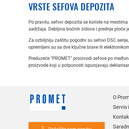
VRSTE SEFOVA DEPOZITA
Po pravilu, sefovi depozita se koriste na mestim
sadržaja. Debljina bočnih zidova i prednje ploče 
Za ozbiljniju zaštitu pogodni su sefovi DSC serije,
opremljeni su sa dve ključne brave ili elektronik
Preduzeće "PROMET" proizvodi sefove po međuna
proizvode koji u potpunosti ispunjavaju deklarisan
O Pro
Servis 
Kontak
Saradn