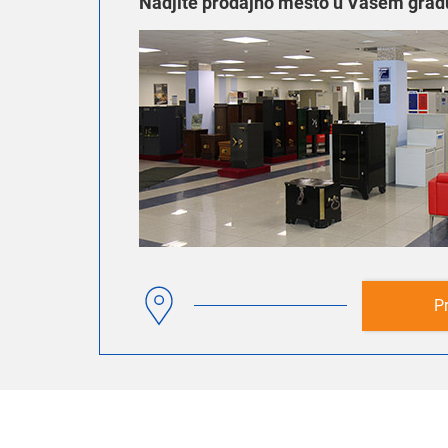
Nadjite prodajno mesto u Vašem grad
P