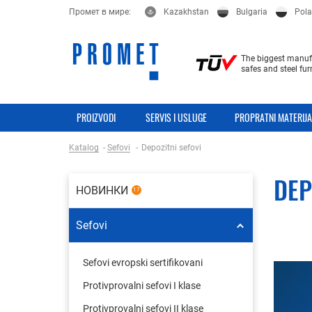
Промет в мире:
Kazakhstan
Bulgaria
Pol
The biggest manufa
safes and steel fur
PROIZVODI
SERVIS I USLUGE
PROPRATNI MATERIJA
Katalog
Sefovi
Depozitni sefovi
DEP
НОВИНКИ
17
Sefovi
Sefovi evropski sertifikovani
Protivprovalni sefovi I klase
Protivprovalni sefovi II klase