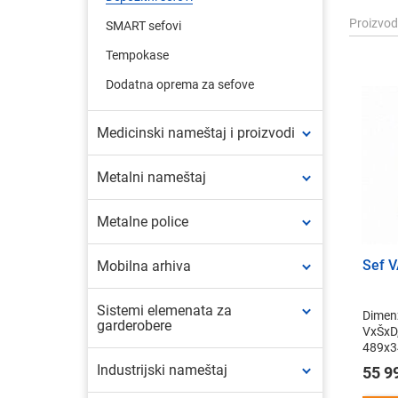
Proizvo
SMART sefovi
Tempokase
Dodatna oprema za sefove
Medicinski nameštaj i proizvodi
Metalni nameštaj
Metalne police
Sef 
Mobilna arhiva
Sistemi elemenata za
Dimenz
garderobere
VxŠxD
489x3
Industrijski nameštaj
55 9