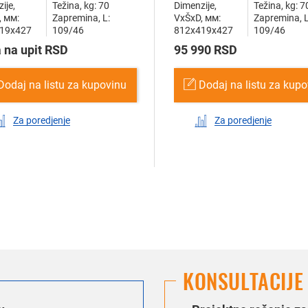
ije,
Težina, kg: 70
Dimenzije,
Težina, kg: 7
, мм:
Zapremina, L:
VxŠxD, мм:
Zapremina, L
19x427
109/46
812x419x427
109/46
 na upit RSD
95 990 RSD
Dodaj na listu za kupovinu
Dodaj na listu za kup
Za poredjenje
Za poredjenje
KONSULTACIJE