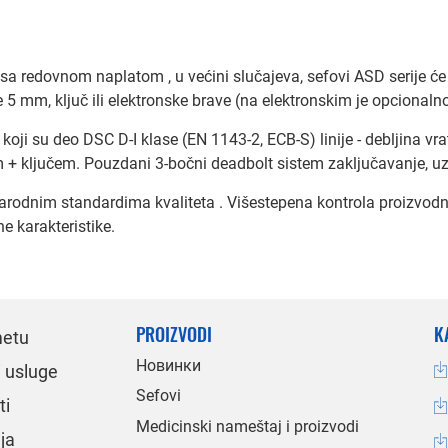
a sa redovnom naplatom , u većini slučajeva, sefovi ASD serije 
je 5 mm, ključ ili elektronske brave (na elektronskim je opciona
 koji su deo DSC D-I klase (EN 1143-2, ECB-S) linije - debljina v
om + ključem. Pouzdani 3-bočni deadbolt sistem zaključavanje, uz
rodnim standardima kvaliteta . Višestepena kontrola proizv
e karakteristike.
PROIZVODI
K
metu
Новинки
i usluge
Sefovi
ti
Medicinski nameštaj i proizvodi
ja