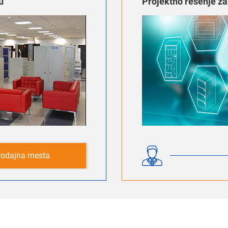
u
Projektno rešenje z
rodajna mesta