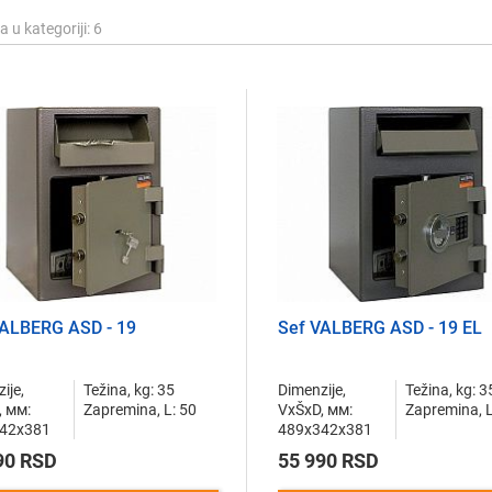
da
u kategoriji
: 6
VALBERG ASD - 19
Sef VALBERG ASD - 19 EL
ije,
Težina, kg: 35
Dimenzije,
Težina, kg: 3
, мм:
Zapremina, L: 50
VxŠxD, мм:
Zapremina, L
42x381
489x342x381
90 RSD
55 990 RSD