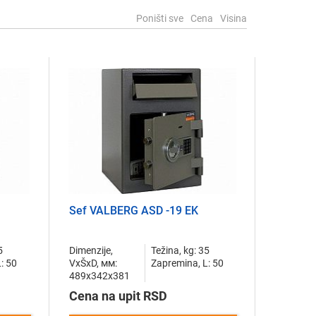
Poništi sve
Cena
Visina
Sef VALBERG ASD -19 EK
5
Dimenzije,
Težina, kg: 35
: 50
VxŠxD, мм:
Zapremina, L: 50
489x342x381
Cena na upit RSD