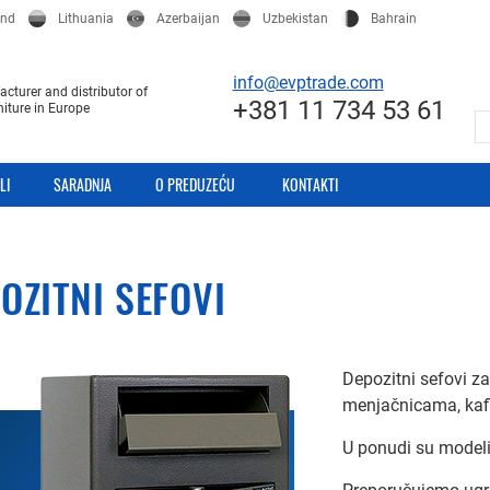
and
Lithuania
Azerbaijan
Uzbekistan
Bahrain
info@evptrade.com
cturer and distributor of
+381 11 734 53 61
niture in Europe
LI
SARADNJA
O PREDUZEĆU
KONTAKTI
OZITNI SEFOVI
Depozitni sefovi z
menjačnicama, kaf
U ponudi su modeli