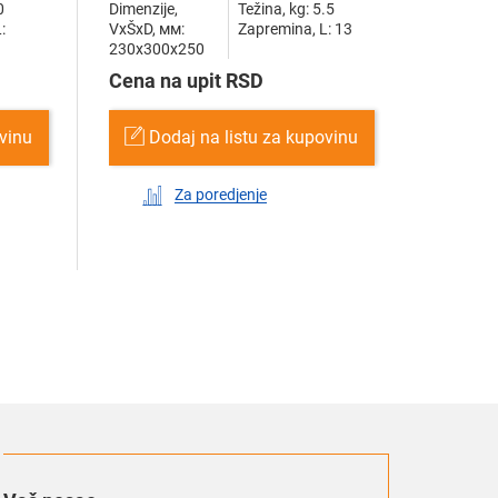
0
Dimenzije,
Težina, kg: 5.5
:
VxŠxD, мм:
Zapremina, L: 13
230x300x250
Cena na upit RSD
ovinu
Dodaj na listu za kupovinu
Za poredjenje