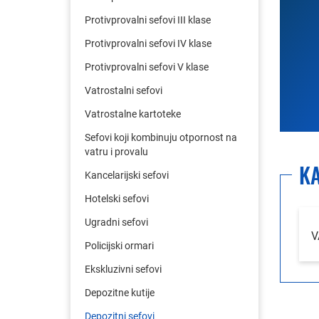
Protivprovalni sefovi III klase
Protivprovalni sefovi IV klase
Protivprovalni sefovi V klase
Vatrostalni sefovi
Vatrostalne kartoteke
Sefovi koji kombinuju otpornost na
vatru i provalu
KA
Kancelarijski sefovi
Hotelski sefovi
Ugradni sefovi
V
Policijski ormari
Ekskluzivni sefovi
Depozitne kutije
Depozitni sefovi