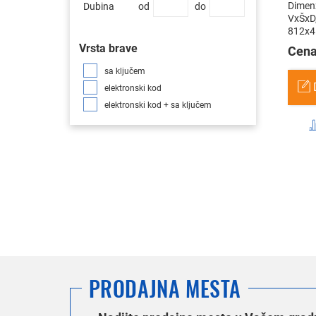
Dimenz
Dubina
od
do
VxŠxD
812x4
Vrsta brave
Cena
sa ključem
elektronski kod
elektronski kod + sa ključem
PRODAJNA MESTA