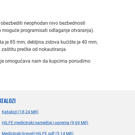
će obezbediti neophodan nivo bezbednosti
lno moguće programisati odlaganje otvaranja).
rata je 85 mm, debljina zidova kućište je 40 mm,
 zaštitu prečke od nokautiranja.
odnje omogućava nam da kupcima ponudimo
ATALOZI
Katalozi (18,24 Мб)
HILFE medicinski nameštaj i oprema (9,69 Мб)
Medicinski kreveti HILFE.pdf (5,14 Мб)