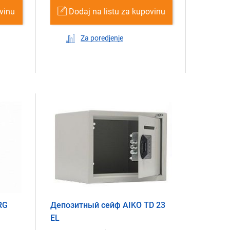
ovinu
Dodaj na listu za kupovinu
Za poredjenje
RG
Депозитный сейф AIKO TD 23
EL