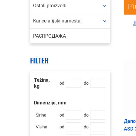
Ostali proizvodi
Kancelarijski nameštaj
РАСПРОДАЖА
FILTER
Težina,
od
do
kg
Dimenzije, mm
Širina
od
do
Депо
Visina
od
do
ASD-