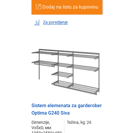
Dodaj na listu za kupovinu
Za poredjenje
Sistem elemenata za garderober
Optima G240 Siva
Dimenzije,
Težina, kg: 26
VxŠxD, мм:
1050x2550x450