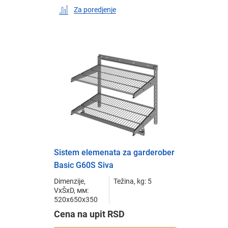
Za poredjenje
Sistem elemenata za garderober
Basic G60S Siva
Dimenzije,
Težina, kg: 5
VxŠxD, мм:
520x650x350
Cena na upit RSD