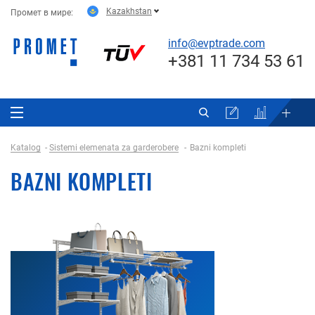
Kazakhstan
Промет в мире:
info@evptrade.com
+381 11 734 53 61
Katalog
Sistemi elemenata za garderobere
Bazni kompleti
BAZNI KOMPLETI