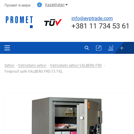
Kazakhstan
Промет в мире:
info@evptrade.com
+381 11 734 53 61
Sefovi
Vatrostalni sefovi
Vatrostalni sefovi VALBERG FRS
Fireproof safe VALBERG FRS-73.T-EL