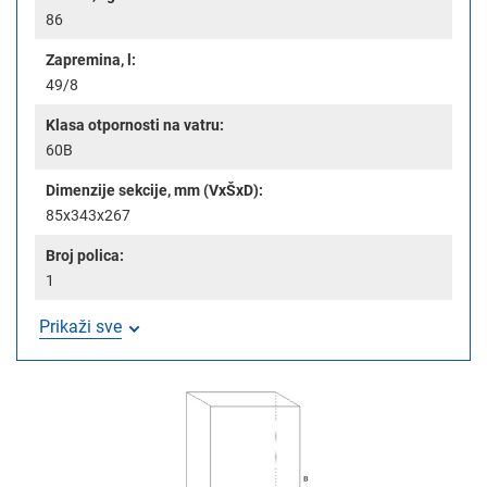
86
Zapremina, l:
49/8
Klasa otpornosti na vatru:
60B
Dimenzije sekcije, mm (VxŠxD):
85x343x267
Broj polica:
1
Prikaži sve