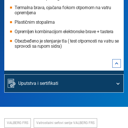
Termalna brava, ojačana fokom otpornom na vatru
opremljena
Plastičnim stopalima
Opremljen kombinacijom elektronske brave + tastera
Obezbeđeno je stenjanje tla ( test otpornosti na vatru se
sprovodi sa rupom sidra)
Uputstva i sertifikati
VALBERG FRS
Vatrostalni sefovi serije VALBERG FRS