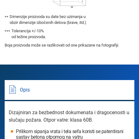
Dimenzije proizvoda su date bez uzimanja u
obzir dimenzije izbočenih delova (brave, itd.)
Tolerancija +/-10%
od težine proizvoda.
Boja proizvoda može se razlikovati od one prikazane na fotografiji.
Opis
Dizajniran za bezbednost dokumenata i dragocenosti u
slučaju požara. Otpor vatre: klasa 60B.
Prilikom sipanja vrata i tela sefa koristi se patentirani
sastav betona otpornog na vatru