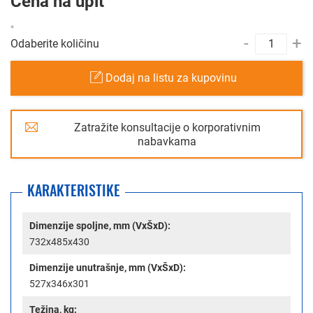
Cena na upit
-
+
Odaberite količinu
Dodaj na listu za kupovinu
Zatražite konsultacije o korporativnim
nabavkama
KARAKTERISTIKE
Dimenzije spoljne, mm (VxŠxD):
732x485x430
Dimenzije unutrašnje, mm (VxŠxD):
527x346x301
Težina, kg: