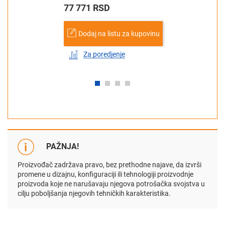
77 771 RSD
Dodaj na listu za kupovinu
Za poredjenje
PAŽNJA!
Proizvođač zadržava pravo, bez prethodne najave, da izvrši
promene u dizajnu, konfiguraciji ili tehnologiji proizvodnje
proizvoda koje ne narušavaju njegova potrošačka svojstva u
cilju poboljšanja njegovih tehničkih karakteristika.