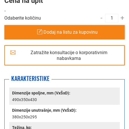
Cena na upit
-
+
Odaberite količinu
Dodaj na listu za kupovinu
Zatražite konsultacije o korporativnim
nabavkama
KARAKTERISTIKE
Dimenzije spoljne, mm (VxŠxD):
490x350x430
Dimenzije unutrašnje, mm (VxŠxD):
380x250x295
Težina, kg: