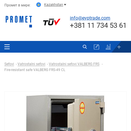
Kazakhstan
Промет в мире:
info@evptrade.com
+381 11 734 53 61
Sefovi
Vatrostalni sefovi
Vatrostalni sefovi VALBERG FRS
Fire-resistant safe VALBERG FRS-49 CL