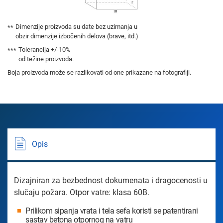
Dimenzije proizvoda su date bez uzimanja u
obzir dimenzije izbočenih delova (brave, itd.)
Tolerancija +/-10%
od težine proizvoda.
Boja proizvoda može se razlikovati od one prikazane na fotografiji.
Opis
Dizajniran za bezbednost dokumenata i dragocenosti u
slučaju požara. Otpor vatre: klasa 60B.
Prilikom sipanja vrata i tela sefa koristi se patentirani
sastav betona otpornog na vatru