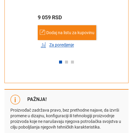
9 059 RSD
Dodaj na listu za kupovinu
Za poredjenje
PAŽNJA!
Proizvođač zadržava pravo, bez prethodne najave, da izvrši
promene u dizajnu, konfiguraciji ili tehnologiji proizvodnje
proizvoda koje ne narušavaju njegova potrošačka svojstva u
cilju poboljšanja njegovih tehničkih karakteristika.