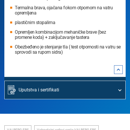
Termalna brava, ojačana fokom otpornom na vatru
opremljena
plastičnim stopalima
Opremljen kombinacijom mehaničke brave (bez
promene koda) + zaključavanje tastera
Obezbeđeno je stenjanje tla ( test otpornosti na vatru se
sprovodi sa rupom sidra)
Uputstva i sertifikati
VALBERG FRS
Vatrostalni sefovi serije VALBERG FRS