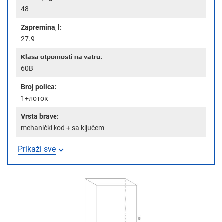
48
Zapremina, l:
27.9
Klasa otpornosti na vatru:
60B
Broj polica:
1+лоток
Vrsta brave:
mehanički kod + sa ključem
Prikaži sve